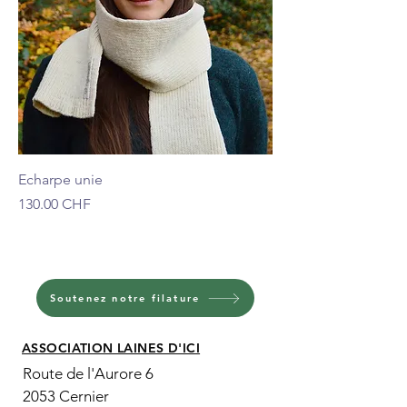
Echarpe unie
Prix
130.00 CHF
Soutenez notre filature
ASSOCIATION LAINES D'ICI
Route de l'Aurore 6
2053 Cernier